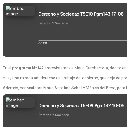
En el
programa Nº142
entrevistamos a Mario Gambacorta, doctor en Cie
«Hay una mirada antiderecho del trabajo del gobierno, que deja de pon
Además, nos visitaron María Agostina Schell y Mónica del Bene, para 