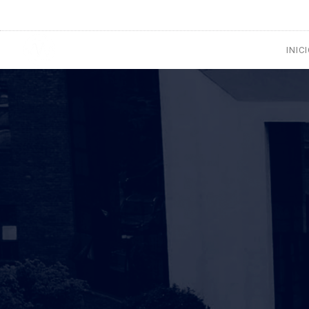
1133300456
radioconurbana@sociales.unlz.edu.ar
INIC