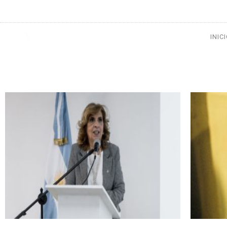
1133300456
radioconurbana@sociales.unlz.edu.ar
INIC