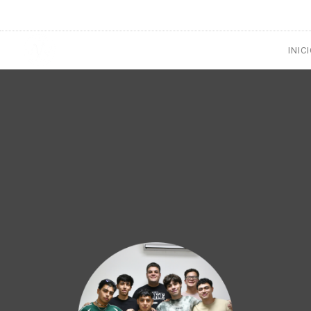
1133300456
radioconurbana@sociales.unlz.edu.ar
INIC