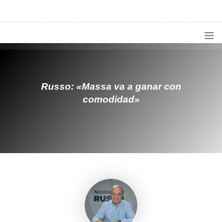
1133300456
radioconurbana@sociales.unlz.edu.ar
INICIO
¿QUIÉNES SOMOS?
Russo: «Massa va a ganar con
comodidad»
PROGRAMACIÓN
PRODUCCIONES ESPECIALES
APLICACIONES
NOTICIAS