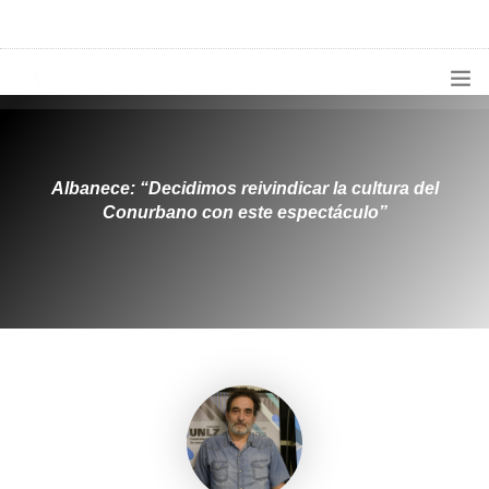
1133300456
radioconurbana@sociales.unlz.edu.ar
INICIO
¿QUIÉNES SOMOS?
Albanece: “Decidimos reivindicar la cultura del
Conurbano con este espectáculo”
PROGRAMACIÓN
PRODUCCIONES ESPECIALES
APLICACIONES
NOTICIAS