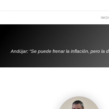
1133300456
radioconurbana@sociales.unlz.edu.ar
INIC
Andújar: “Se puede frenar la inflación, pero la 