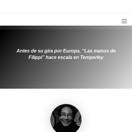
1133300456
radioconurbana@sociales.unlz.edu.ar
INICIO
¿QUIÉNES SOMOS?
Antes de su gira por Europa, “Las manos de
Filippi” hace escala en Temperley
PROGRAMACIÓN
PRODUCCIONES ESPECIALES
APLICACIONES
NOTICIAS