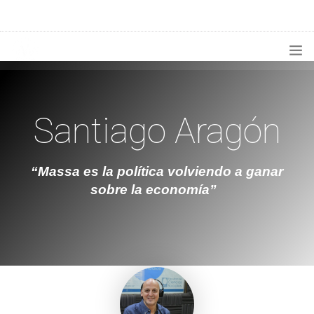
1133300456
radioconurbana@sociales.unlz.edu.ar
INICIO
Santiago Aragón
¿QUIÉNES SOMOS?
PROGRAMACIÓN
“Massa es la política volviendo a ganar
PRODUCCIONES ESPECIALES
sobre la economía”
APLICACIONES
NOTICIAS