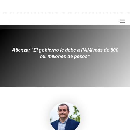
1133300456
radioconurbana@sociales.unlz.edu.ar
INICIO
¿QUIÉNES SOMOS?
Atienza: “El gobierno le debe a PAMI más de 500
mil millones de pesos”
PROGRAMACIÓN
PRODUCCIONES ESPECIALES
APLICACIONES
NOTICIAS