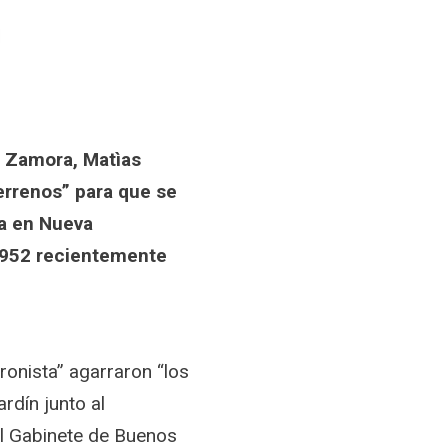
e Zamora, Matìas
errenos” para que se
ia en Nueva
Nº952 recientemente
ronista” agarraron “los
rdín junto al
del Gabinete de Buenos