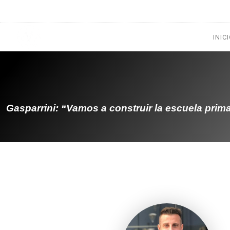
1133300456
radioconurbana@sociales.unlz.edu.ar
INIC
Gasparrini: “Vamos a construir la escuela prim