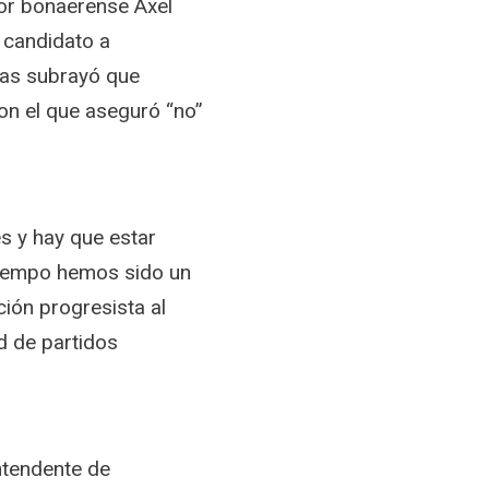
dor bonaerense Axel
r candidato a
ras subrayó que
on el que aseguró “no”
es y hay que estar
 tiempo hemos sido un
ción progresista al
d de partidos
ntendente de