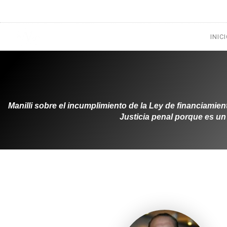
1133300456
radioconurbana@sociales.unlz.edu.ar
INIC
Manilli sobre el incumplimiento de la Ley de financiamie
Justicia penal porque es un