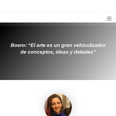
1133300456
radioconurbana@sociales.unlz.edu.ar
INICIO
¿QUIÉNES SOMOS?
Boero: “El arte es un gran vehiculizador
de conceptos, ideas y debates”
PROGRAMACIÓN
PRODUCCIONES ESPECIALES
APLICACIONES
NOTICIAS