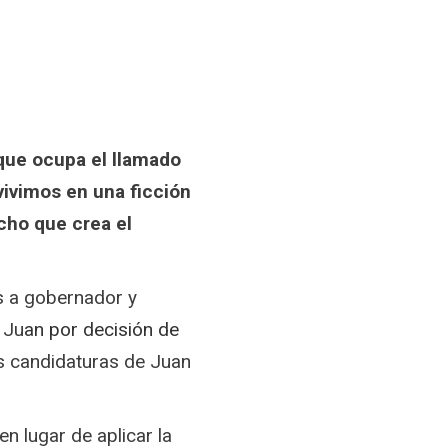
 que ocupa el llamado
“vivimos en una ficción
cho que crea el
es
a gobernador y
 Ju
an por decisión de
s candidaturas de Juan
n lugar de aplicar la