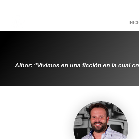
1133300456
radioconurbana@sociales.unlz.edu.ar
INIC
Albor: “Vivimos en una ficción en la cual c