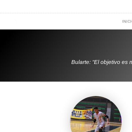
1133300456
radioconurbana@sociales.unlz.edu.ar
INIC
Bularte: “El objetivo es