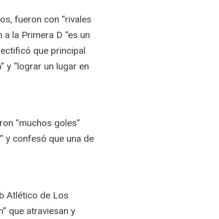
os, fueron con “rivales
 a la Primera D “es un
ctificó que principal
” y “lograr un lugar en
eron “muchos goles”
o” y confesó que una de
.
b Atlético de Los
” que atraviesan y