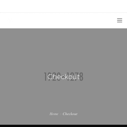
1133300456
radioconurbana@sociales.unlz.edu.ar
INICIO
¿QUIÉNES SOMOS?
PROGRAMACIÓN
PRODUCCIONES ESPECIALES
Checkout
APLICACIONES
NOTICIAS
Home
Checkout