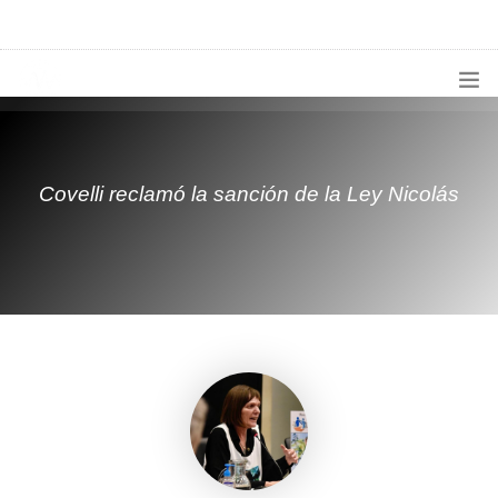
1133300456
radioconurbana@sociales.unlz.edu.ar
INICIO
¿QUIÉNES SOMOS?
Covelli reclamó la sanción de la Ley Nicolás
PROGRAMACIÓN
PRODUCCIONES ESPECIALES
APLICACIONES
NOTICIAS