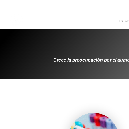
1133300456
radioconurbana@sociales.unlz.edu.ar
INIC
Crece la preocupación por el aumen