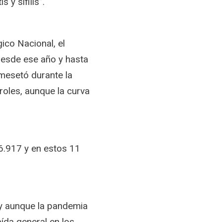
 y sífilis”.
ico Nacional, el
esde ese año y hasta
amesetó durante la
roles, aunque la curva
6.917 y en estos 11
, y aunque la pandemia
ída general en los