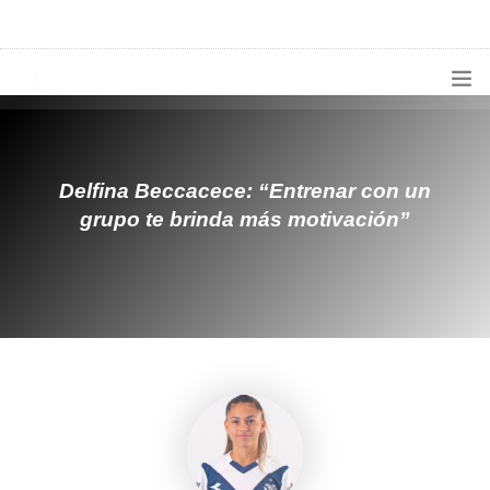
1133300456
radioconurbana@sociales.unlz.edu.ar
INICIO
¿QUIÉNES SOMOS?
Delfina Beccacece: “Entrenar con un
grupo te brinda más motivación”
PROGRAMACIÓN
PRODUCCIONES ESPECIALES
APLICACIONES
NOTICIAS