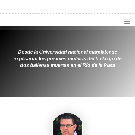
1133300456
radioconurbana@sociales.unlz.edu.ar
INICIO
¿QUIÉNES SOMOS?
Desde la Universidad nacional marplatense
explicaron los posibles motivos del hallazgo de
PROGRAMACIÓN
dos ballenas muertas en el Río de la Plata
PRODUCCIONES ESPECIALES
APLICACIONES
NOTICIAS