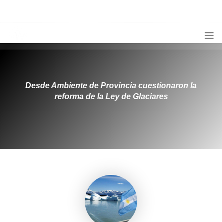
1133300456
radioconurbana@sociales.unlz.edu.ar
INICIO
¿QUIÉNES SOMOS?
Desde Ambiente de Provincia cuestionaron la
reforma de la Ley de Glaciares
PROGRAMACIÓN
PRODUCCIONES ESPECIALES
APLICACIONES
NOTICIAS