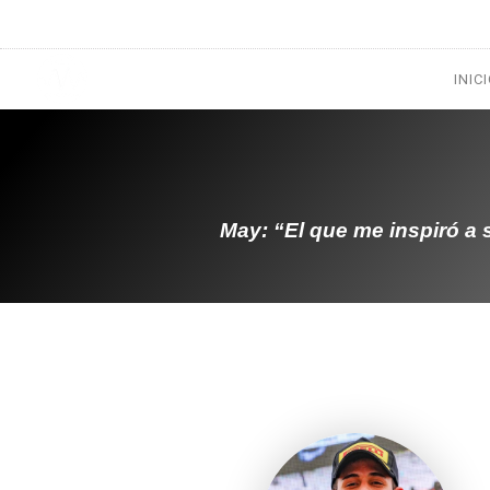
1133300456
radioconurbana@sociales.unlz.edu.ar
INIC
May: “El que me inspiró a s