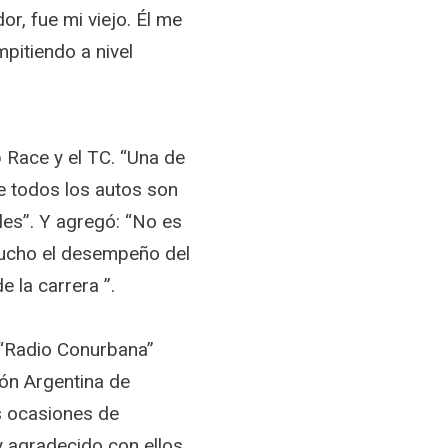
or, fue mi viejo. Él me
mpitiendo a nivel
p Race y el TC. “Una de
e todos los autos son
les”. Y agregó: “No es
mucho el desempeño del
e la carrera ”.
 “Radio Conurbana”
ción Argentina de
as ocasiones de
 agradecido con ellos