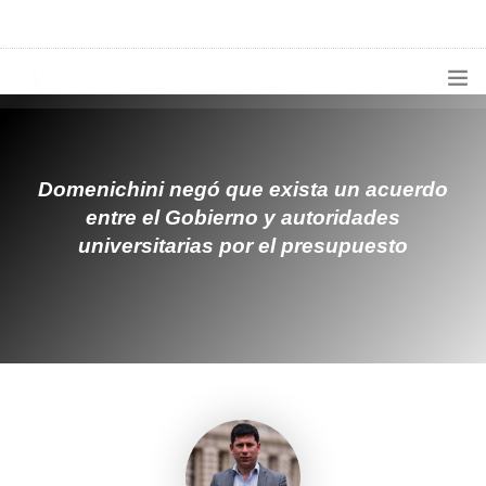
1133300456
radioconurbana@sociales.unlz.edu.ar
INICIO
¿QUIÉNES SOMOS?
Domenichini negó que exista un acuerdo
entre el Gobierno y autoridades
PROGRAMACIÓN
universitarias por el presupuesto
PRODUCCIONES ESPECIALES
APLICACIONES
NOTICIAS