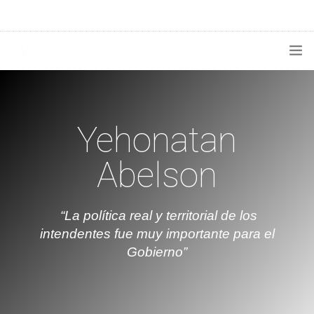
1133300456
radioconurbana@sociales.unlz.edu.ar
INICIO
¿QUIÉNES SOMOS?
Yehonatan
PROGRAMACIÓN
Abelson
PRODUCCIONES ESPECIALES
“La política real y territorial de los
APLICACIONES
intendentes fue muy importante para el
NOTICIAS
Gobierno”