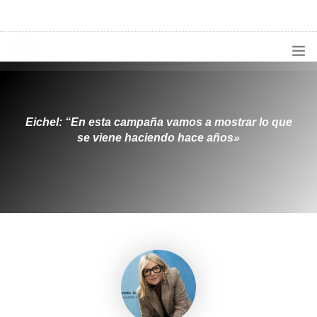
1133300456
radioconurbana@sociales.unlz.edu.ar
INICIO
¿QUIÉNES SOMOS?
Eichel: “En esta campaña vamos a mostrar lo que
se viene haciendo hace años»
PROGRAMACIÓN
PRODUCCIONES ESPECIALES
APLICACIONES
NOTICIAS