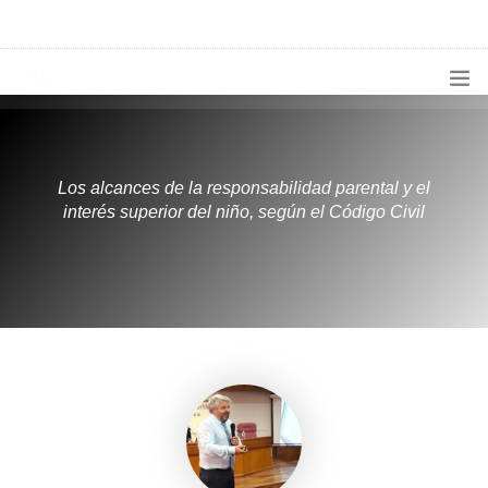
1133300456
radioconurbana@sociales.unlz.edu.ar
INICIO
¿QUIÉNES SOMOS?
Los alcances de la responsabilidad parental y el
interés superior del niño, según el Código Civil
PROGRAMACIÓN
PRODUCCIONES ESPECIALES
APLICACIONES
NOTICIAS