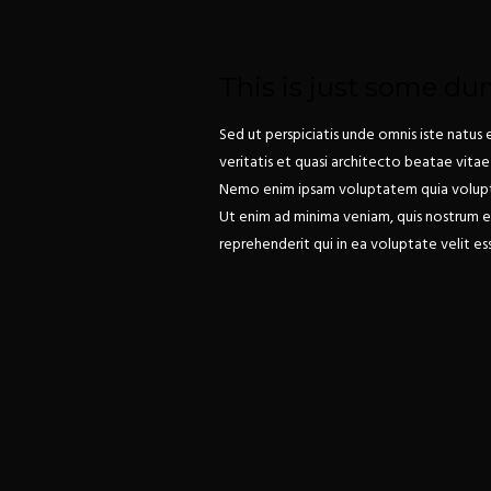
This is just some du
Sed ut perspiciatis unde omnis iste natu
veritatis et quasi architecto beatae vitae
Nemo enim ipsam voluptatem quia voluptas
Ut enim ad minima veniam, quis nostrum ex
reprehenderit qui in ea voluptate velit es