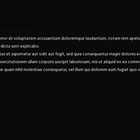
mmy text!
s error sit voluptatem accusantium doloremque laudantium, totam rem aperia
 dicta sunt explicabo.
 sit aspernatur aut odit aut fugit, sed quia consequuntur magni dolores eo
ercitationem ullam corporis suscipit laboriosam, nisi ut aliquid ex ea co
se quam nihil molestiae consequatur, vel illum qui dolorem eum fugiat quo vo