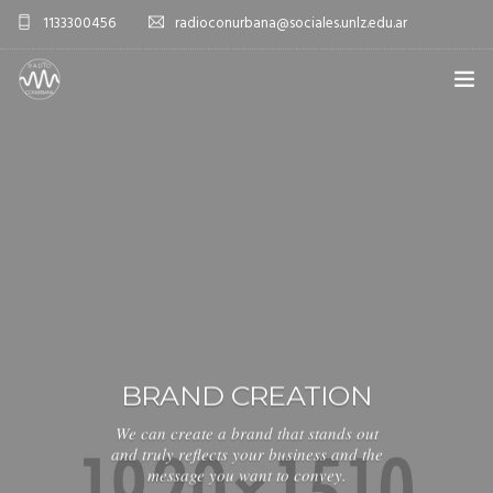
1133300456
radioconurbana@sociales.unlz.edu.ar
INICIO
¿QUIÉNES SOMOS?
PROGRAMACIÓN
PRODUCCIONES ESPECIALES
APLICACIONES
BRAND CREATION
NOTICIAS
We can create a brand that stands out
and truly reflects your business and the
message you want to convey.