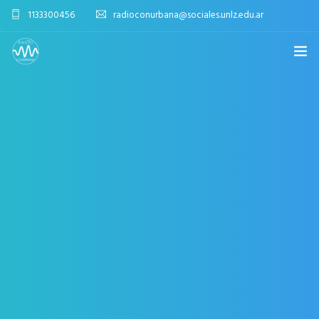
1133300456
radioconurbana@sociales.unlz.edu.ar
INICIO
¿QUIÉNES SOMOS?
PROGRAMACIÓN
PRODUCCIONES ESPECIALES
APLICACIONES
NOTICIAS