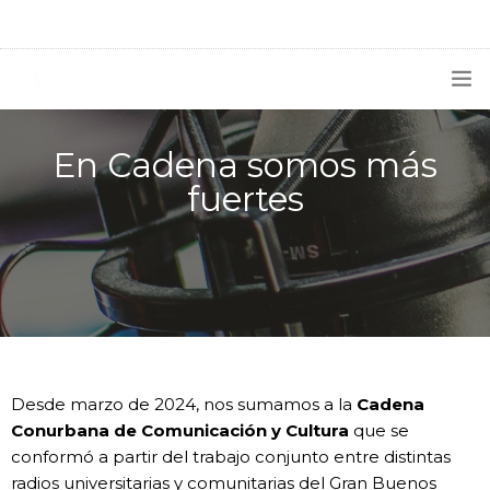
1133300456
radioconurbana@sociales.unlz.edu.ar
INICIO
En Cadena somos más
¿QUIÉNES SOMOS?
fuertes
PROGRAMACIÓN
PRODUCCIONES ESPECIALES
APLICACIONES
NOTICIAS
Desde marzo de 2024, nos sumamos a la
Cadena
Conurbana de Comunicación y Cultura
que se
conformó a partir del trabajo conjunto entre distintas
radios universitarias y comunitarias del Gran Buenos