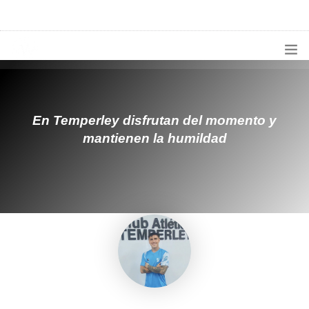
1133300456
radioconurbana@sociales.unlz.edu.ar
INICIO
¿QUIÉNES SOMOS?
En Temperley disfrutan del momento y
mantienen la humildad
PROGRAMACIÓN
PRODUCCIONES ESPECIALES
APLICACIONES
NOTICIAS