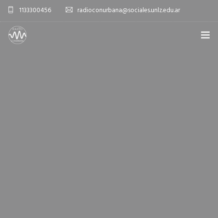
1133300456
radioconurbana@sociales.unlz.edu.ar
INICIO
¿QUIÉNES SOMOS?
PROGRAMACIÓN
PRODUCCIONES ESPECIALES
APLICACIONES
NOTICIAS