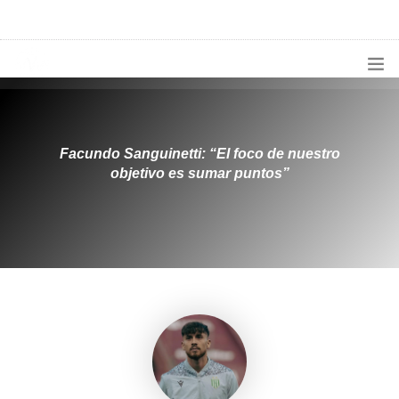
1133300456
radioconurbana@sociales.unlz.edu.ar
INICIO
¿QUIÉNES SOMOS?
Facundo Sanguinetti: “El foco de nuestro
objetivo es sumar puntos”
PROGRAMACIÓN
PRODUCCIONES ESPECIALES
APLICACIONES
NOTICIAS