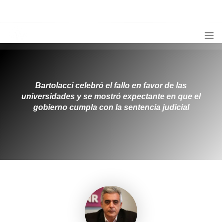
1133300456
radioconurbana@sociales.unlz.edu.ar
INICIO
¿QUIÉNES SOMOS?
Bartolacci celebró el fallo en favor de las
universidades y se mostró expectante en que el
PROGRAMACIÓN
gobierno cumpla con la sentencia judicial
PRODUCCIONES ESPECIALES
APLICACIONES
NOTICIAS