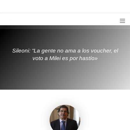
1133300456
radioconurbana@sociales.unlz.edu.ar
INICIO
¿QUIÉNES SOMOS?
Sileoni: “La gente no ama a los voucher, el
voto a Milei es por hastío»
PROGRAMACIÓN
PRODUCCIONES ESPECIALES
APLICACIONES
NOTICIAS