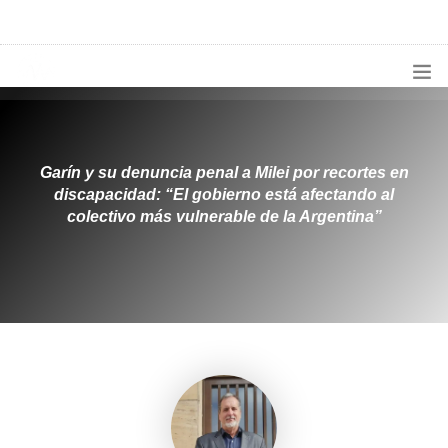
1133300456
radioconurbana@sociales.unlz.edu.ar
INICIO
¿QUIÉNES SOMOS?
Garín y su denuncia penal a Milei por recortes en
discapacidad: “El gobierno está afectando al
PROGRAMACIÓN
colectivo más vulnerable de la Argentina”
PRODUCCIONES ESPECIALES
APLICACIONES
NOTICIAS