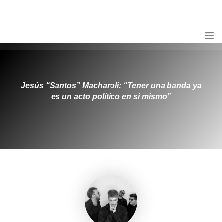
1133300456
radioconurbana@sociales.unlz.edu.ar
INICIO
¿QUIÉNES SOMOS?
Jesús “Santos” Macharoli: “Tener una banda ya
es un acto político en sí mismo”
PROGRAMACIÓN
PRODUCCIONES ESPECIALES
APLICACIONES
NOTICIAS