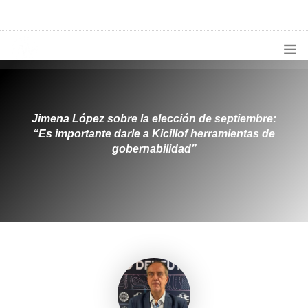
1133300456
radioconurbana@sociales.unlz.edu.ar
INICIO
¿QUIÉNES SOMOS?
Jimena López sobre la elección de septiembre:
“Es importante darle a Kicillof herramientas de
PROGRAMACIÓN
gobernabilidad”
PRODUCCIONES ESPECIALES
APLICACIONES
NOTICIAS