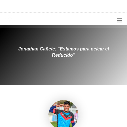
1133300456
radioconurbana@sociales.unlz.edu.ar
INICIO
¿QUIÉNES SOMOS?
Jonathan Cañete: “Estamos para pelear el
Reducido”
PROGRAMACIÓN
PRODUCCIONES ESPECIALES
APLICACIONES
NOTICIAS