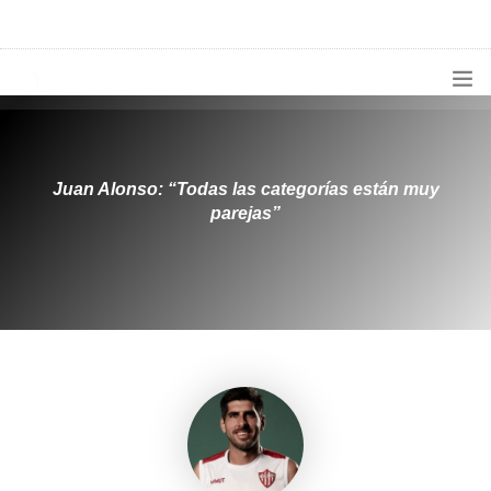
1133300456
radioconurbana@sociales.unlz.edu.ar
INICIO
¿QUIÉNES SOMOS?
Juan Alonso: “Todas las categorías están muy
parejas”
PROGRAMACIÓN
PRODUCCIONES ESPECIALES
APLICACIONES
NOTICIAS