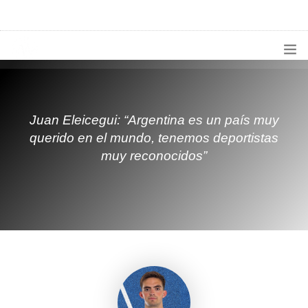
1133300456
radioconurbana@sociales.unlz.edu.ar
INICIO
¿QUIÉNES SOMOS?
Juan Eleicegui: “Argentina es un país muy
querido en el mundo, tenemos deportistas
PROGRAMACIÓN
muy reconocidos”
PRODUCCIONES ESPECIALES
APLICACIONES
NOTICIAS