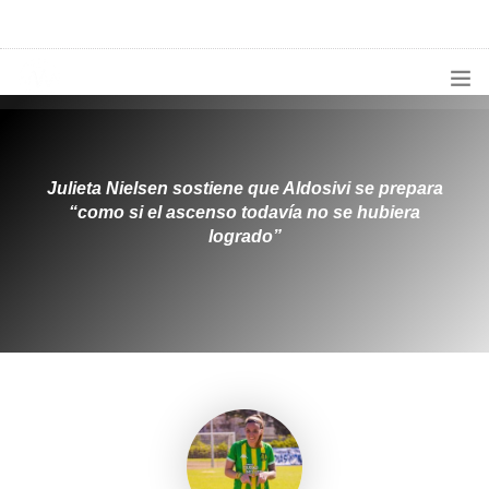
1133300456
radioconurbana@sociales.unlz.edu.ar
INICIO
¿QUIÉNES SOMOS?
Julieta Nielsen sostiene que Aldosivi se prepara
“como si el ascenso todavía no se hubiera
PROGRAMACIÓN
logrado”
PRODUCCIONES ESPECIALES
APLICACIONES
NOTICIAS