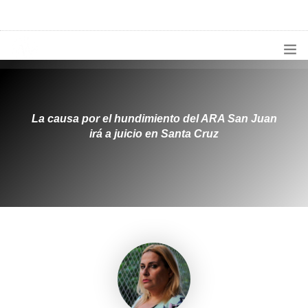
1133300456
radioconurbana@sociales.unlz.edu.ar
INICIO
¿QUIÉNES SOMOS?
La causa por el hundimiento del ARA San Juan
irá a juicio en Santa Cruz
PROGRAMACIÓN
PRODUCCIONES ESPECIALES
APLICACIONES
NOTICIAS