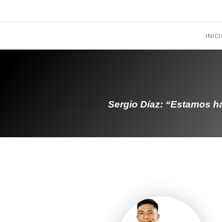
1133300456
radioconurbana@sociales.unlz.edu.ar
INIC
Sergio Díaz: “Estamos 