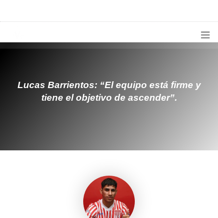
1133300456
radioconurbana@sociales.unlz.edu.ar
INICIO
¿QUIÉNES SOMOS?
Lucas Barrientos: “El equipo está firme y
tiene el objetivo de ascender”.
PROGRAMACIÓN
PRODUCCIONES ESPECIALES
APLICACIONES
NOTICIAS