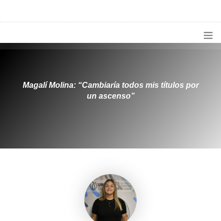
1133300456
radioconurbana@sociales.unlz.edu.ar
INICIO
¿QUIÉNES SOMOS?
Magalí Molina: “Cambiaría todos mis títulos por
un ascenso”
PROGRAMACIÓN
PRODUCCIONES ESPECIALES
APLICACIONES
NOTICIAS