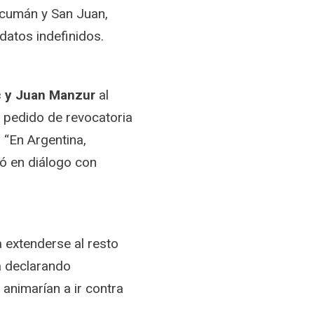
ucumán y San Juan,
datos indefinidos.
c y Juan Manzur
al
n pedido de revocatoria
 “En Argentina,
zó en diálogo con
a extenderse al resto
a declarando
 animarían a ir contra