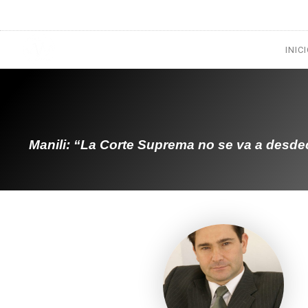
1133300456
radioconurbana@sociales.unlz.edu.ar
INIC
Manili: “La Corte Suprema no se va a desdec