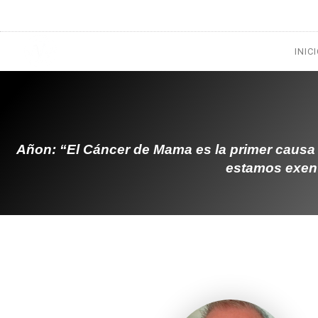
1133300456
radioconurbana@sociales.unlz.edu.ar
INIC
Añon: “El Cáncer de Mama es la primer causa 
estamos exent