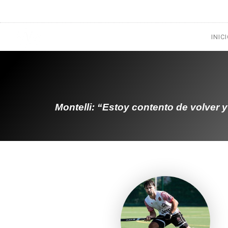
1133300456
radioconurbana@sociales.unlz.edu.ar
INIC
Montelli: “Estoy contento de volver 