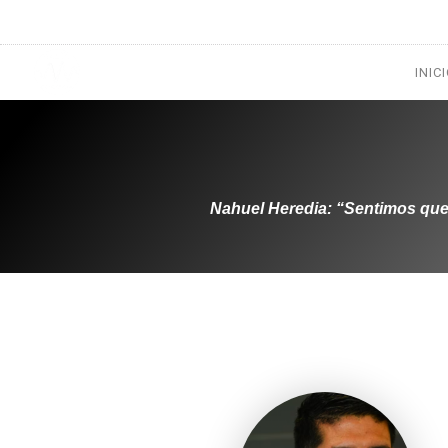
1133300456
radioconurbana@sociales.unlz.edu.ar
INIC
Nahuel Heredia: “Sentimos que