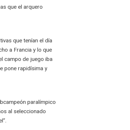
ias que el arquero
ivas que tenían el día
ucho a Francia y lo que
 el campo de juego iba
e pone rapidísima y
 subcampeón paralímpico
ños al seleccionado
l”.