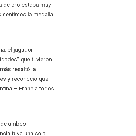
la de oro estaba muy
s sentimos la medalla
a, el jugador
idades” que tuvieron
emás resaltó la
res y reconoció que
entina – Francia todos
o de ambos
ancia tuvo una sola