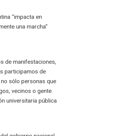
ntina “impacta en
ramente una marcha”
nos de manifestaciones,
es participamos de
 no sólo personas que
igos, vecinos o gente
n universitaria pública
 del gobierno nacional