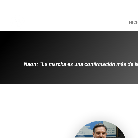
1133300456
radioconurbana@sociales.unlz.edu.ar
INIC
Naon: “La marcha es una confirmación más de la l